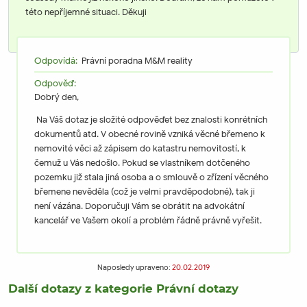
této nepříjemné situaci. Děkuji
Odpovídá:
Právní poradna M&M reality
Odpověď:
Dobrý den,
Na Váš dotaz je složité odpověďet bez znalosti konrétních
dokumentů atd. V obecné rovině vzniká věcné břemeno k
nemovité věci až zápisem do katastru nemovitostí, k
čemuž u Vás nedošlo. Pokud se vlastníkem dotčeného
pozemku již stala jiná osoba a o smlouvě o zřízení věcného
břemene nevěděla (což je velmi pravděpodobné), tak ji
není vázána. Doporučuji Vám se obrátit na advokátní
kancelář ve Vašem okolí a problém řádně právně vyřešit.
Naposledy upraveno:
20.02.2019
Další dotazy z kategorie Právní dotazy