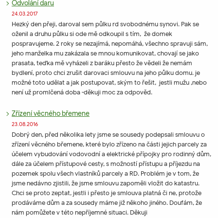
Odvolání daru
24.03.2017
Hezký den přeji, daroval sem půlku rd svobodnému synovi. Pak se
oženil a druhu půlku si ode mě odkoupil s tím, že domek
pospravujeme. 2 roky se nezajímá, nepomáhá, všechno spravuji sám,
jeho manželka mu zakázala se mnou komunikovat, chovají se jako
prasata, teďka mě vyházeli z baráku přesto že vědeli že nemám
bydlení, proto chci zrušit darovaci smlouvu na jeho půlku domu. je
možné toto udělat a jak postupovat, ským to řešit, jestli mužu ,nebo
není už promlčená doba -děkuji moc za odpověd.
Zřízení věcného břemene
23.08.2016
Dobrý den, před několika lety jsme se sousedy podepsali smlouvu o
zřízení věcného břemene, které bylo zřízeno na části jejich parcely za
účelem vybudování vodovodní a elektrické přípojky pro rodinný dům,
dále za účelem přístupové cesty, s možností přístupu a příjezdu na
pozemek spolu všech vlastníků parcely a RD. Problém je v tom, že
jsme nedávno zjistili, že jsme smlouvu zapoměli vložit do katastru.
Chci se proto zeptat, jestli i přesto je smlouva platná či ne, protože
prodáváme dům a za sousedy máme již někoho jiného. Doufám, že
nám pomůžete v této nepříjemné situaci. Děkuji