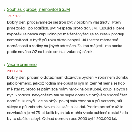
Souhlas k prodeji nemovitosti SJM
17.07.2015
Dobrý den, prodávame ze sestrou byt v osobním vlastnictvi, který
jsme zdědili po rodičích. Byt Nespadá proto do SJM. Kupující si bere
hypotéku a banka kupujicího po mé ženě vyžaduje souhlas k prodeji
nemovitosti. V bytě půl roku nikdo nebydlí. Já i sestra máme své
domácnosti a rodiny na jiných adresách. Zajímá mě jestli ma banka
podle nového OZ na tento souhlas zákonný nárok.
Věcné břemeno
20.10.2014
Dobrý den, prosím o dotaz mám doživotní bydlení v rodinném domku
jako břemeno, jelikož rodina mě opustila syn mi zemřel nemá se kdo
mě starat, proto se ptám zda mám nárok na odstupné, koupila bych si
byt. S rodinou nevycházím tak se nejde domluvit obývám spodní část
domů t.j.kuchyň, jídelna obýv. pokoj hala chodba a půl verandy, půl
sklepa a půl zahrady. Nevím jak začít a jak dál. Prosím poraďte už to
nezvládám je mi 75 let kolik bych tak mohla /zaokrouhleně dostat/ zda
by to stačilo na byt. Odhad domu v roce 2003 byl 1,200.000 kč.